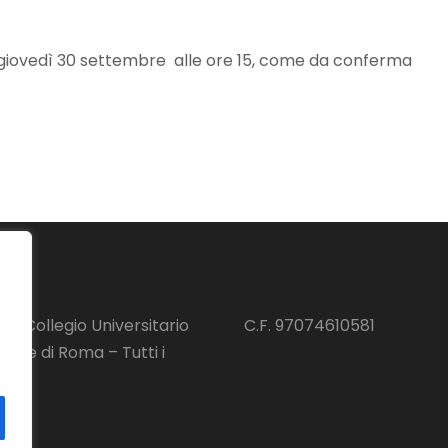
no giovedì 30 settembre alle ore 15, come da conferma
ht Collegio Universitario
C.F. 97074610581
nale di Roma – Tutti i
ervati