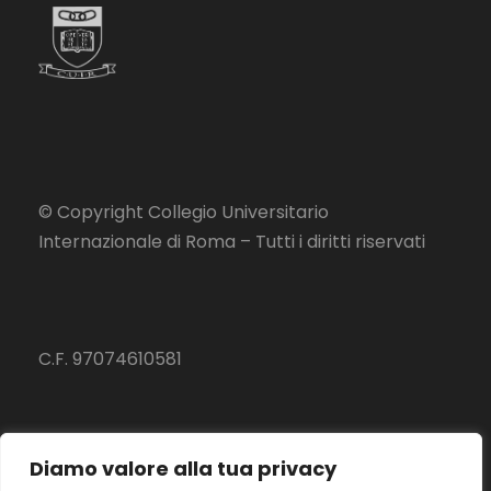
© Copyright Collegio Universitario
Internazionale di Roma – Tutti i diritti riservati
C.F. 97074610581
Diamo valore alla tua privacy
Privacy Policy